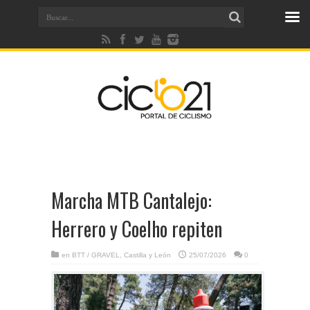
Marcha MTB Cantalejo:
Herrero y Coelho repiten
en
BTT / GRAVEL
,
Castilla y León
25/07/2026
0