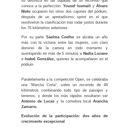
su destreza en las bajadas de un recorrido que
conoce a la perfección.
Yousef Issmaili
y
Álvaro
Nieto
ocuparon los otros dos cajones del pódium,
después de un apretadísimo sprint en el que
resolvieron la clasificación tras rodar juntos durante
los 76 kilómetros anteriores.
Por su parte
Saelma Coelho
se alzaba un año
más con la victoria entre las mujeres, con claro
dominio de la carrera en todo momento y
aventajando en más de 5 minutos a
Nadia Lozano
e
Isabel González,
quienes le acompañaron en el
pódium.
Paralelamente a la competición Open, se celebraba
una “Marcha Corta”, sobre un recorrido de 48
kilómetros combinando todo tipo de paisajes y
terrenos, y donde los más rápidos resultaron ser
Antonio de Lucas
y la corredora local
Arancha
Zamarro.
Evolución de la participación: dos años de
crecimiento excepcional