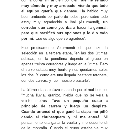
confiando en mi al cien por cien.
Me he sentido
muy cómodo y muy arropado, viendo que todo
el equipo quería que ganase
. Ha habido muy
buen ambiente por parte de todos, pero sobre todo
estoy muy agradecido a Ibai (Azurmendi),
un
corredor que como yo, iba a hacer la general,
pero que sacrificó sus opciones y lo dio todo
por mí
. Eso es algo que se agradece”.
Fue precisamente Azurmendi el que hizo la
selección en la tercera etapa, “en las dos últimas
subidas, en la penúltima dejando el grupo en
apenas treinta corredores y luego en la última. Pero
el suizo estaba muy fuerte y nos quedamos solos
los dos. Y como era una llegada bastante ratonera,
con dos curvas, y fue imposible pasarle”.
La última etapa estuvo marcada por el mal tiempo,
“mucha lluvia, granizo, niebla que no se veía a
veinte metros.
Tuve un pequeño susto a
principio de carrera y luego un despiste.
Cuando arrancó el que ganó la etapa me pilló
dando el chubasquero y ni me enteré
. Mi
pensamiento era ganar la vuelta y me desentendí
de la montaña. Cuando el grupo estaba ya muy