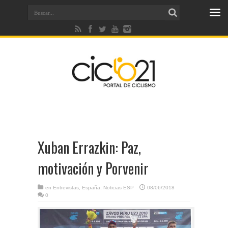
Xuban Errazkin: Paz,
motivación y Porvenir
en
Entrevistas
,
España
,
Noticias ESP
08/06/2018
0